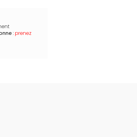
ment
yonne
:
prenez