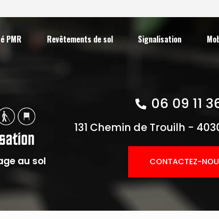
ité PMR
Revêtements de sol
Signalisation
Mob
06 09 11 3
131 Chemin de Trouilh -
403
age au sol
CONTACTEZ-NOU