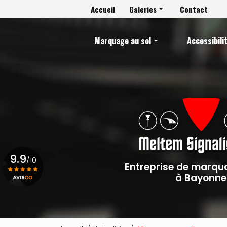
Navigation secondaire
Aller
Accueil
Galeries
Contact
au
Navigation principale
Marquage au sol
contenu
principal
Marquage au sol
Accessibil
Accessibilité PMR
Revêtements de sol
Intérieur
Signalisation
Extérieur
Mobilier urbain
Projets sur mesure
9.9
/10
Entreprise de marqu
à Bayonne
Voir le certificat