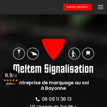
Aller
au
RAPPEL GRATUIT
contenu
principal
9.9
/10
Entreprise de marquage au sol
à Bayonne
Voir le certificat
06 09 11 36 13
131 Chemin de Trouilh -