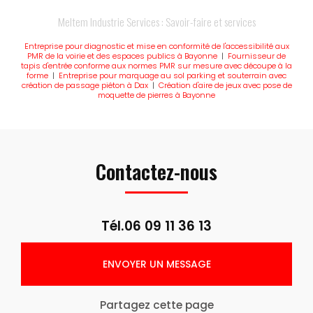
Meltem Industrie Services : Savoir-faire et services
Entreprise pour diagnostic et mise en conformité de l'accessibilité aux
PMR de la voirie et des espaces publics à Bayonne
|
Fournisseur de
tapis d'entrée conforme aux normes PMR sur mesure avec découpe à la
forme
|
Entreprise pour marquage au sol parking et souterrain avec
création de passage piéton à Dax
|
Création d'aire de jeux avec pose de
moquette de pierres à Bayonne
Contactez-nous
Tél.
06 09 11 36 13
ENVOYER UN MESSAGE
Partagez cette page