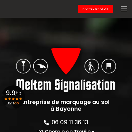
Aller
au
RAPPEL GRATUIT
contenu
principal
9.9
/10
Entreprise de marquage au sol
à Bayonne
Voir le certificat
06 09 11 36 13
131 Chemin de Trouilh -