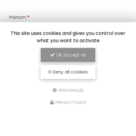
Prénom
This site uses cookies and gives you control over
Il reste
44
caractère(s)
what you want to activate
Nom
OK, accept all
Il reste
44
caractère(s)
Deny all cookies
Email
PERSONALIZE
Téléphone
PRIVACY POLICY
Message :